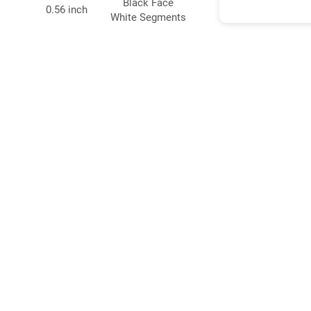
Black Face
0.56 inch
CA
White Segments
Black Face
0.56 inch
CA
Yel
White Segments
Black Face
0.80 inch
CC
White Segments
Black Face
Back To List
0.80 inch
CC
White Segments
Black Face
0.28 inch
CA
White Segments
關於早安
電子有限公司
公司簡介
Black Face
0.30 inch
CA
White Segments
光明區芳園路550號伯尼大廈9E