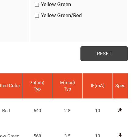
Yellow Green
Yellow Green/Red
λp(nm)
Iv(mcd)
tted Color
IF(mA)
Spec
Typ
Typ
Red
640
2.8
10
low Green
568
3.5
10