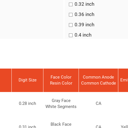
0.32 inch
0.36 inch
0.39 inch
0.4 inch
0.40 inch
0.52 inch
0.56 inch
0.7 inch
Face Color
Common Anode
Digit Size
Emi
Resin Color
Common Cathode
0.8 inch
0.80 inch
Gray Face
0.28 inch
CA
White Segments
1.2 inch
10.10x12.7mm
Black Face
0.31 inch
CA
Yel
10.16x25.3mm