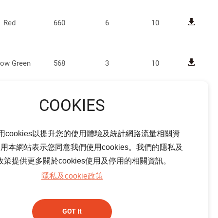
Red
660
6
10
low Green
568
3
10
Red
660
7
10
用cookies以提升您的使用體驗及統計網路流量相關資
low Green
568
3
10
用本網站表示您同意我們使用cookies。我們的隱私及
ie政策提供更多關於cookies使用及停用的相關資訊。
隱私及cookie政策
Red
700
1.5
10
GOT It