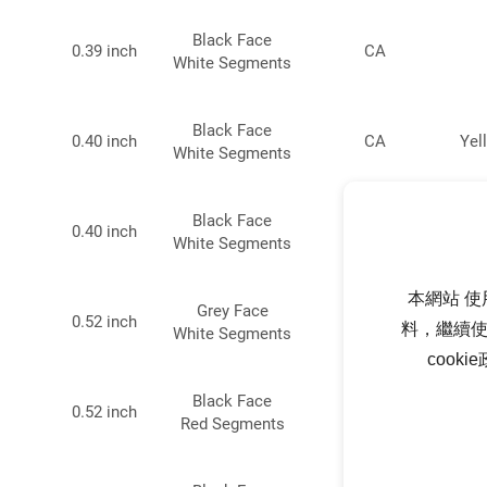
Black Face
0.39 inch
CA
White Segments
Black Face
0.40 inch
CA
Yel
White Segments
Black Face
0.40 inch
CC
White Segments
本網站 使
Grey Face
0.52 inch
CC
Yel
料，繼續使
White Segments
cook
Black Face
0.52 inch
CC
Red Segments