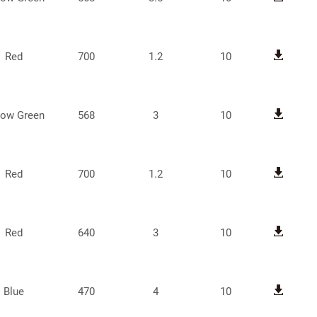
Red
700
1.2
10
low Green
568
3
10
Red
700
1.2
10
Red
640
3
10
Blue
470
4
10