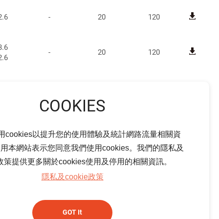
2.6
-
20
120
3.6
-
20
120
2.6
2.6
-
20
120
2.6
2.6
用cookies以提升您的使用體驗及統計網路流量相關資
3.6
-
20
120
用本網站表示您同意我們使用cookies。我們的隱私及
3.6
ie政策提供更多關於cookies使用及停用的相關資訊。
隱私及cookie政策
2.6
0.2
60
120
3.6
0.2
60
120
GOT It