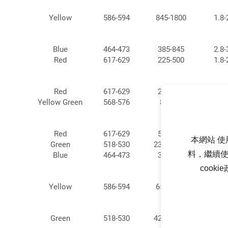
Yellow
586-594
845-1800
1.8-
Blue
464-473
385-845
2.8-
Red
617-629
225-500
1.8-
Red
617-629
225-500
1.8-
Yellow Green
568-576
80-170
1.8-
Red
617-629
500-845
1.8-
本網站 使
Green
518-530
2300-3500
2.8-
料，繼續使
Blue
464-473
385-845
2.8-
cook
Yellow
586-594
650-1400
1.8-
Green
518-530
4250-7300
2.8-