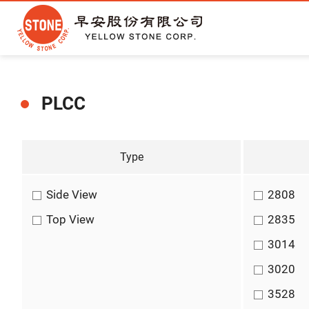
PLCC
Type
Side View
2808
Top View
2835
3014
3020
3528