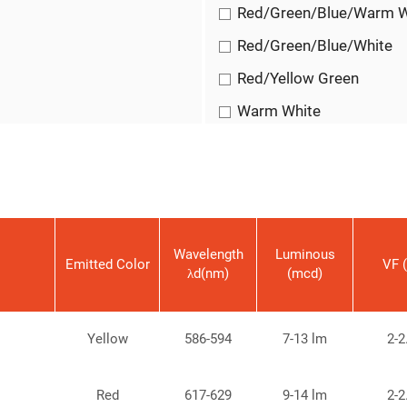
Red/Green/Blue/Warm W
Red/Green/Blue/White
Red/Yellow Green
Warm White
White
Yellow
Wavelength
Luminous
Emitted Color
VF 
λd(nm)
(mcd)
Yellow
586-594
7-13 lm
2-2
Red
617-629
9-14 lm
2-2