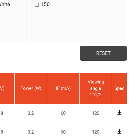
hite
150
Viewing
(V)
Power (W)
IF (mA)
angle
Spec
2θ1/2
.8
0.2
60
120
.8
0.2
60
120