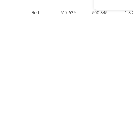
Red
617-629
500-845
1.8-
Green
518-530
2600-3200
2.8-
Blue
464-473
500-845
2.8-
Red
617-629
225-385
1.8-
Green
518-530
845-1800
2.8-
Blue
464-473
385-845
2.8-
Red
617-629
650-1400
1.8-
Back To List
Green
518-530
1400-2900
2.8-
Blue
461-473
385-845
2.8-
關於早安
電子有限公司
公司簡介
X:0.27
光明區芳園路550號伯尼大廈9E
White
7-12 lm
2.8-