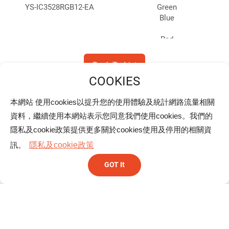
YS-IC3528RGB12-EA
Green
Blue
Red
YS-IC1111RGB05-P4
Green
Blue
Back To List
Red
Green
YS-IC5050RGBW-BWC
本網站 使用cookies以提升您的使用體驗及統計網路流量相關
Blue
总公司
White
資料，繼續使用本網站表示您同意我們使用cookies。我們的
隱私及cookie政策提供更多關於cookies使用及停用的相關資
早安股份有限公司
Red
台北市北投区大业路166号10楼
訊。
隱私及cookie政策
YS-IC2018RGB08-P
Green
Blue
+886-2-2896-4567
GOT It
+886-2-2896-4566/2896-6399
Red
sales@ystone.com.tw
Green
YS-IC4818RGBW-BW-S
Blue
White
分公司