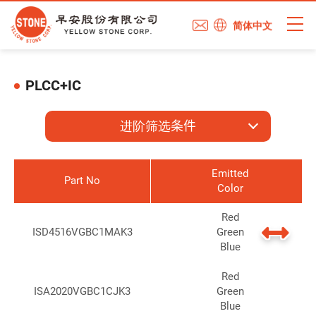
简体中文
PLCC+IC
进阶筛选条件
Emitted
Part No
Color
Red
ISD4516VGBC1MAK3
Green
Blue
Red
ISA2020VGBC1CJK3
Green
Blue