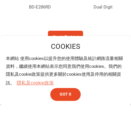
BD-E286RD
Dual Digit
BD-A303ND-B-LC6
Dual Digit
Back To List
BD-E302RD
Dual Digit
本網站 使用cookies以提升您的使用體驗及統計網路流量相關
BD-F304RD
Dual Digit
总公司
資料，繼續使用本網站表示您同意我們使用cookies。我們的
隱私及cookie政策提供更多關於cookies使用及停用的相關資
早安股份有限公司
BD-E402RD
Dual Digit
台北市北投区大业路166号10楼
訊。
隱私及cookie政策
+886-2-2896-4567
GOT It
BD-E402RI-LC6
Dual Digit
+886-2-2896-4566/2896-6399
sales@ystone.com.tw
BD-F406RD
Dual Digit
分公司