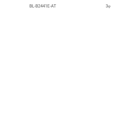
BL-B2441E-AT
3φ
BL-B24V1J-AA
3φ
BL-B3130A
10φ
BL-B3134-AT
5φ
BL-B3138-AT
5φ
BL-B3139
8φ
总公司
分公司
BL-B3141-AT
3φ
早安股份有限公司
深圳市全安
台北市北投区大业路166号10楼
广东省深圳市