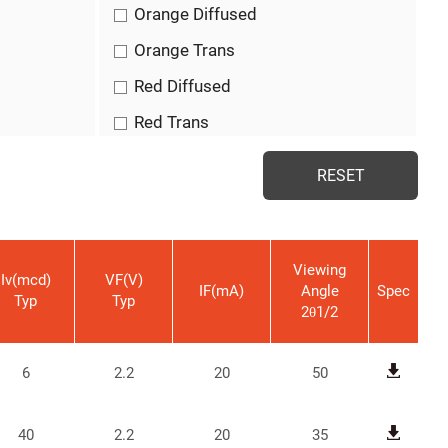
Orange Diffused
Orange Trans
Red Diffused
Red Trans
Water Clear
White Diffused
Yellow Diffused
Yellow Trans
Viewing
Iv(mcd)
VF(V)
IF(mA)
Angle
Spec
Typ
Typ
2θ1/2
6
2.2
20
50
40
2.2
20
35