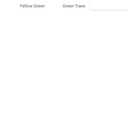
Yellow Green
Green Trans
568
Yellow Green
Green Trans
568
Yellow
Yellow Diffused
585
Yellow
Yellow Diffused
585
Back To List
Yellow
Yellow Diffused
585
Yellow
Yellow Diffused
585
关于早安
Yellow
Yellow Diffused
585
电子有限公司
公司简介
光明区芳园路550号伯尼大厦9E