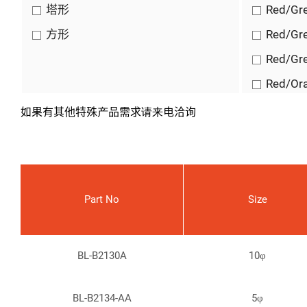
塔形
Red/Gr
方形
Red/Gr
Red/Gr
Red/Or
Red/Yel
如果有其他特殊产品需求请来电洽询
Super 
Super B
Super R
Part No
Size
Super Y
Super Y
BL-B2130A
10φ
White
Yellow
BL-B2134-AA
5φ
Yellow 