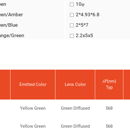
een
10φ
een/Amber
2*4.93*6.8
een/Blue
2*5*7
ange/Green
2.2x5x5
low Green
2.2x5x5.4
Amber
2.5x5x5.4
lue
2.7*5.1*7
ed
2x4x7
λP(nm)
Emitted Color
Lens Color
Typ
ellow
2x5x7
ellow Green
2φ
Yellow Green
Green Diffused
568
3.7x6.3x6.6
3φ
Yellow Green
Green Diffused
568
Green
4.7φ