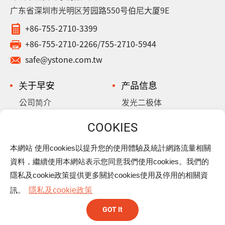
广东省深圳市光明区芳园路550号伯尼大厦9E
+86-755-2710-3399
+86-755-2710-2266/755-2710-5944
safe@ystone.com.tw
关于早安
产品信息
公司简介
发光二极体
历史沿革
铝质电解电容
超/金电容
本網站 使用cookies以提升您的使用體驗及統計網路流量相關
最新消息
乐活早安
資料，繼續使用本網站表示您同意我們使用cookies。我們的
下载专区
隐私权政策
隱私及cookie政策提供更多關於cookies使用及停用的相關資
联系我们
訊。
隱私及cookie政策
GOT It
Copyright © Yellow Stone Corp.
网页设计
| 钜潞科技